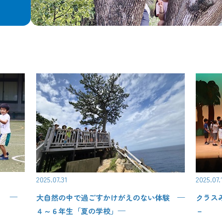
2025.07.31
2025.07.
！ —
大自然の中で過ごすかけがえのない体験 —
クラス
４～６年生「夏の学校」—
－