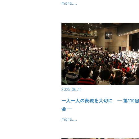
more....
2025.06.11
一人一人の表現を大切に — 第110
会 —
more....