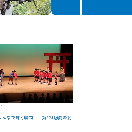
11
みんなで輝く瞬間 －第224回劇の会