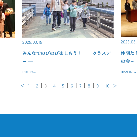
2025.03.
2025.03.15
仲間た
みんなでのびのび楽しもう！ — クラスデ
の会－
ー —
more....
more....
＜
1
2
3
4
5
6
7
8
9
10
＞