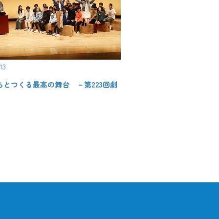
13
ちとつくる最高の舞台 －第223回劇