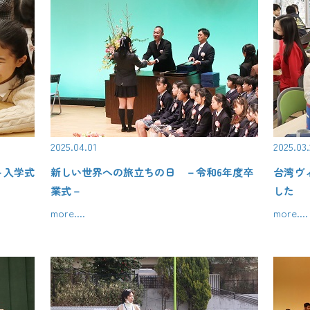
2025.04.01
2025.03
－入学式
新しい世界への旅立ちの日 －令和6年度卒
台湾ヴ
業式－
した
more....
more....