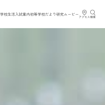
学校生活
入試案内
初等学校だより
研究
ムービー
アクセス
検索