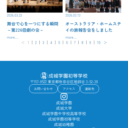
2026.03.23
2026.03.13
舞台で心を一つにする瞬間
オーストラリア・ホームステ
－第226回劇の会－
イの旅報告会をしました
more....
more....
＜
1
2
3
4
5
6
7
8
9
10
＞
〒157-8522 東京都世田谷区祖師谷 3-52-38
お問い合わせ
アクセス
連絡先
成城学園
成城大学
成城学園中学校⾼等学校
成城学園初等学校
成城幼稚園