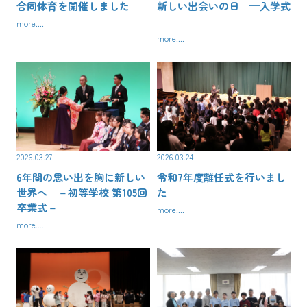
合同体育を開催しました
新しい出会いの日 —入学式
—
more....
more....
2026.03.27
2026.03.24
6年間の思い出を胸に新しい
令和7年度離任式を行いまし
世界へ －初等学校 第105回
た
卒業式－
more....
more....