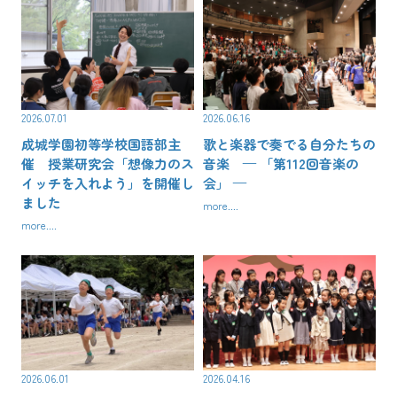
2026.07.01
2026.06.16
成城学園初等学校国語部主
歌と楽器で奏でる自分たちの
催 授業研究会「想像力のス
音楽 — 「第112回音楽の
イッチを入れよう」を開催し
会」 —
ました
more....
more....
2026.06.01
2026.04.16