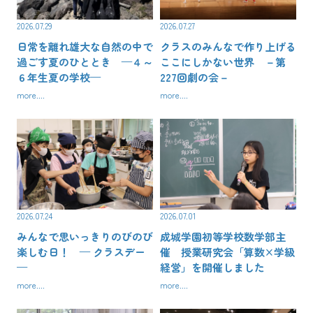
2026.07.29
2026.07.27
日常を離れ雄大な自然の中で
クラスのみんなで作り上げる
過ごす夏のひととき —４～
ここにしかない世界 －第
６年生夏の学校—
227回劇の会－
more....
more....
2026.07.24
2026.07.01
みんなで思いっきりのびのび
成城学園初等学校数学部主
楽しむ日！ — クラスデー
催 授業研究会「算数×学級
—
経営」を開催しました
more....
more....