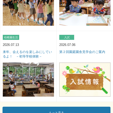
幼稚園生活
入試
2026.07.13
2026.07.06
来年、会えるのを楽しみにしてい
第２回園庭園舎見学会のご案内
るよ！ －初等学校体験－
幼稚園生
お知らせ
入試
もっと見る