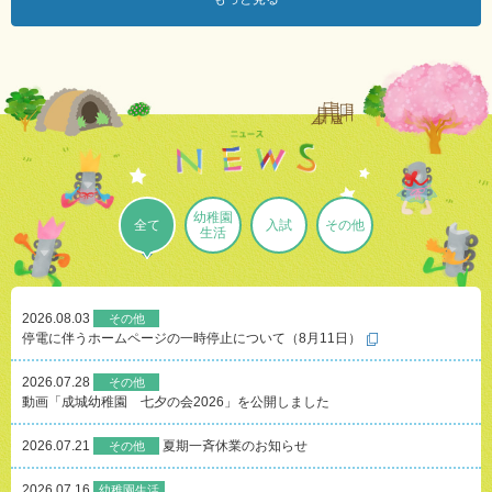
活
2026.05.17
2026.07.28
2026.07.16
2027
動
年
画
お
度
「成
店
入
城
に
園
幼
来
児
稚
て
募
園
く
集
七
れ
要
夕
て
幼稚園
項
の
あ
全て
入試
その他
生活
を
会
り
掲
2026」
が
載
を
と
し
公
う！
ま
開
2026.08.03
その他
－
し
し
停電に伴うホームページの一時停止について（8月11日）
お
た
ま
店
し
や
2026.07.28
その他
た
さ
動画「成城幼稚園 七夕の会2026」を公開しました
ん
ご
2026.07.21
夏期一斉休業のお知らせ
その他
入試
っ
こ
2026.04.16
2026.07.16
幼稚園生活