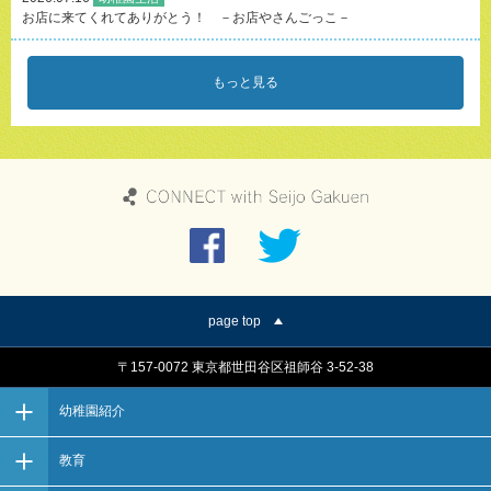
－
園
お店に来てくれてありがとう！ －お店やさんごっこ－
その他
長
面
2026.07.16
2026.07.06
2026.08.03
2026.06.24
談
幼稚園生
その他
入試
もっと見る
の
教
幼稚園生
第
停電
活
お店に
ご
職
２
に伴
活
来てく
案
員
回
うホ
2026.07.15
れてあ
内
対
園
ーム
りがと
象
庭
ペー
み
う！
の
園
ジの
ん
－お店
心
舎
一時
な
やさん
肺
見
停止
の
ごっこ
蘇
学
につ
願
－
生
会
いて
い
法
の
（8
が
講
ご
月
2026.07.15
天
page top
習
案
11
幼稚園生
ま
会
内
日）
活
で
〒157-0072 東京都世田谷区祖師谷 3-52-38
み
を
届
ん
実
き
2026.05.18
な
幼稚園紹介
施
ま
2026.07.28
入試
入試
の
し
第２
す
その他
願
ま
2026.04.09
回
動画
よ
教育
い
し
幼稚
「成城
う
説
が