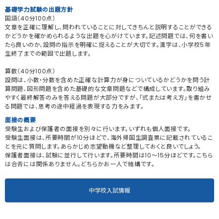
基礎学力試験の出題方針
国語（40分100点）
文章を正確に理解し、問われていることに対してきちんと説明することができる
かどうかを確かめられるような出題を心がけています。記述問題では、何を書い
たら良いのか、設問の指示を明確に捉えることが大切です。漢字は、小学校5年
生終了までの範囲で出題します。
算数（40分100点）
設問は、小数・分数を含めた正確な計算力が身についているかどうかを問う計
算問題、図形問題を含めた基礎的な文章問題などで構成しています。取り組み
やすく最終解答のみを答える問題が大部分ですが、「式または考え方」を書かせ
る問題では、思考の途中経過を表現する力をみます。
面接の概要
受験生および保護者の面接を別々に行います。いずれも個人面接です。
受験生面接は、所要時間が10分ほどで、海外帰国生調査票に記載されているこ
とを元に質問します。あらかじめ志望動機など整理しておくと良いでしょう。
保護者面接は、試験に並行して行います。所要時間は10～15分ほどです。こちら
は合否には関係ありません。どちらかお一人で結構です。
中学校入試情報