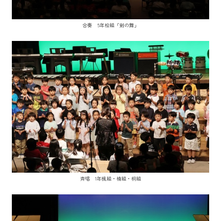
合奏 5年桧組「剣の舞」
斉唱 1年楓組・楠組・桐組