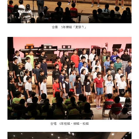
合奏 5年櫟組「夏祭り」
合唱 6年桂組・柳組・松組