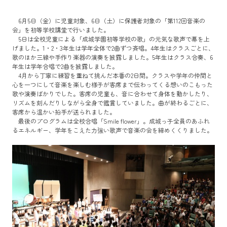
6月5日（金）に児童対象、6日（土）に保護者対象の「第112回音楽の
会」を初等学校講堂で行いました。
5日は全校児童による「成城学園初等学校の歌」の元気な歌声で幕を上
げました。1・2・3年生は学年全体で2曲ずつ斉唱。4年生はクラスごとに、
歌のほか三線や手作り楽器の演奏を披露しました。5年生はクラス合奏、6
年生は学年合唱で2曲を披露しました。
4月から丁寧に練習を重ねて挑んだ本番の2日間。クラスや学年の仲間と
心を一つにして音楽を楽しむ様子が客席まで伝わってくる想いのこもった
歌や演奏ばかりでした。客席の児童も、音に合わせて身体を動かしたり、
リズムを刻んだりしながら全身で鑑賞していました。曲が終わるごとに、
客席から温かい拍手が送られました。
最後のプログラムは全校合唱「Smile flower」。成城っ子全員のあふれ
るエネルギー、学年をこえた力強い歌声で音楽の会を締めくくりました。