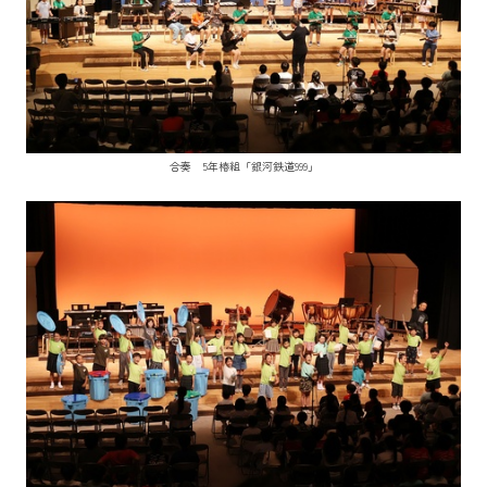
合奏 5年椿組「銀河鉄道999」