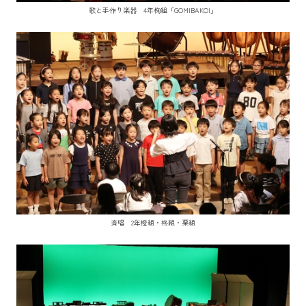
歌と手作り楽器 4年椈組「GOMIBAKO!」
斉唱 2年橙組・柊組・栗組