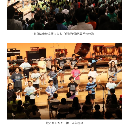
1曲目は全校児童による「成城学園初等学校の歌」
歌とカンカラ三線 ４年柾組