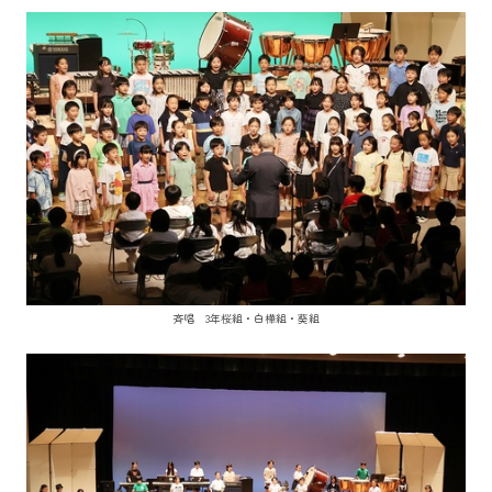
斉唱 3年桜組・白樺組・葵組