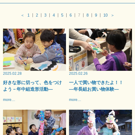
＜
1
2
3
4
5
6
7
8
9
10
＞
2025.02.28
2025.02.26
好きな形に切って、色をつけ
一人で買い物できたよ！！
よう－年中組造形活動—
—年長組お買い物体験—
more....
more....