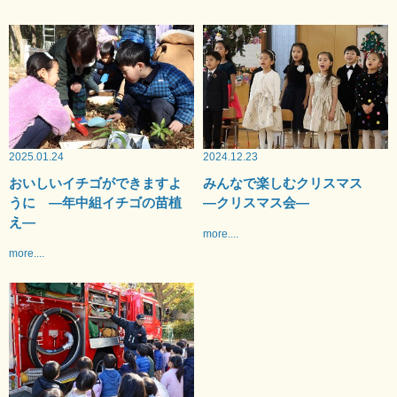
2025.01.24
2024.12.23
おいしいイチゴができますよ
みんなで楽しむクリスマス
うに —年中組イチゴの苗植
—クリスマス会—
え—
more....
more....