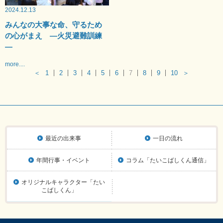
2024.12.13
みんなの大事な命、守るため
の心がまえ —火災避難訓練
—
more....
＜
1
2
3
4
5
6
7
8
9
10
＞
最近の出来事
一日の流れ
年間行事・イベント
コラム「たいこばしくん通信」
オリジナルキャラクター「たい
こばしくん」