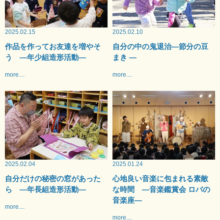
2025.02.15
2025.02.10
作品を作ってお友達を増やそ
自分の中の鬼退治—節分の豆
う —年少組造形活動—
まき —
more....
more....
2025.02.04
2025.01.24
自分だけの秘密の窓があった
心地良い音楽に包まれる素敵
ら —年長組造形活動—
な時間 —音楽鑑賞会 ロバの
音楽座—
more....
more....