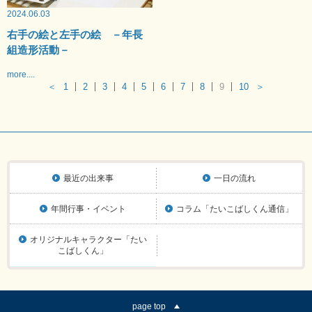
2024.06.03
右手の絵と左手の絵 －年長
組造形活動－
more....
＜
1
2
3
4
5
6
7
8
9
10
＞
最近の出来事
一日の流れ
年間行事・イベント
コラム「たいこばしくん通信」
オリジナルキャラクター「たい
こばしくん」
page top