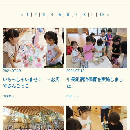
＜
1
2
3
4
5
6
7
8
9
10
＞
2024.07.19
2024.07.12
いらっしゃいませ！ －お店
年長組宿泊保育を実施しまし
やさんごっこ－
た
more....
more....