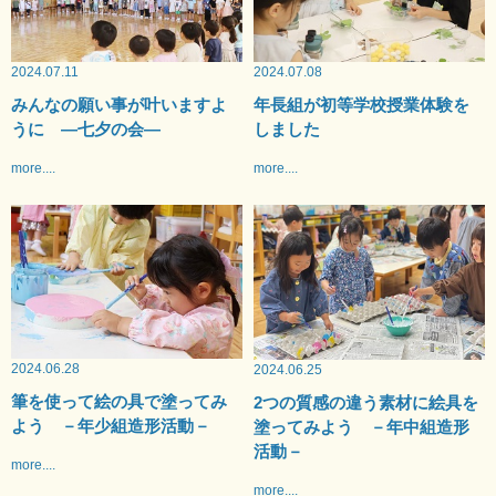
2024.07.11
2024.07.08
みんなの願い事が叶いますよ
年長組が初等学校授業体験を
うに —七夕の会—
しました
more....
more....
2024.06.28
2024.06.25
筆を使って絵の具で塗ってみ
2つの質感の違う素材に絵具を
よう －年少組造形活動－
塗ってみよう －年中組造形
活動－
more....
more....