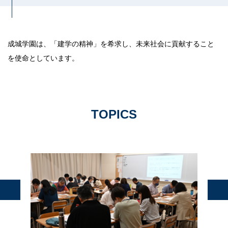
教育研究所
成城学園は、「建学の精神」を希求し、未来社会に貢献すること
成城学園同窓会
を使命としています。
成城学園への寄付について
成城学園広報サイト「sful-full」
TOPICS
交通アクセス
キャンパスマップ
お問い合わせ
採用情報
保証人・保護者の方
教職員専用
個人情報保護
情報セキュリティ方針