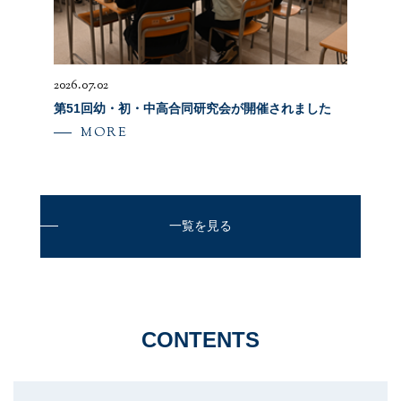
サイトポリシー
2026.07.02
2025.11.10
成城
第51回幼・初・中高合同研究会が開催されました
中高父母
ター企画—
MORE
MO
一覧を見る
CONTENTS