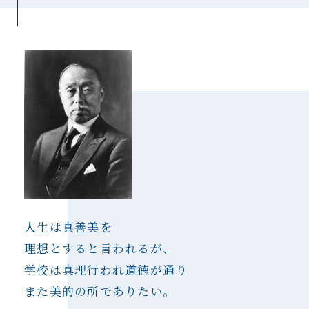
教育研究所
成城学園同窓会
成城学園への寄付について
成城学園広報サイト「sful-full」
交通アクセス
キャンパスマップ
お問い合わせ
採用情報
保証人・保護者の方
教職員専用
人生は真善美を
理想とすると言われるが、
個人情報保護
学校は真理行われ道徳が通り
情報セキュリティ方針
また美的の所でありたい。