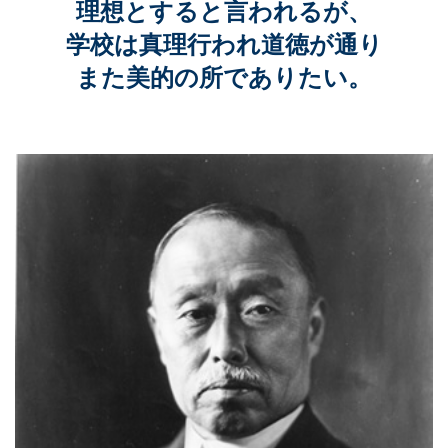
理想とすると言われるが、
学校は真理行われ道徳が通り
教育研究所
また美的の所でありたい。
成城学園同窓会
成城学園への寄付について
成城学園広報サイト「sful-full」
交通アクセス
キャンパスマップ
お問い合わせ
採用情報
保証人・保護者の方
教職員専用
個人情報保護
情報セキュリティ方針