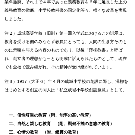
業料撤廃、それまで４年であった義務教育を６年に延長した上の
義務教育の徹底、小学校教科書の国定化等々、様々な改革を実現
しました。
注２）成城高等学校（旧制）第一回入学式におけるこの訓示は、
教育を受ける側のみならず教員にとっても、人間の生き方そのも
のに示唆を与える内容のものであり、以後「澤柳教書」と呼ば
れ、創立者の理想がもっとも明確に訴えられたものとして、現在
でも全校で読み継がれ、その精神が受け継がれています。
注３）1917（大正６）年４月の成城小学校の創設に際し、澤柳を
はじめとする創立の同人は「私立成城小学校創設趣意」として、
一、個性尊重の教育（附、能率の高い教育）
二、自然と親しむ教育 （附、剛健不撓の意志の教育）
三、心情の教育 （附、鑑賞の教育）