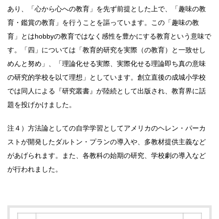
あり、「心から心への教育」を先ず前提とした上で、「趣味の教
育・鑑賞の教育」を行うことを謳っています。この「趣味の教
育」とはhobbyの教育ではなく感性を豊かにする教育という意味で
す。「四」については「教育的研究を実際（の教育）と一致せし
めんと努め」、「理論化せる実際、実際化せる理論即ち真の意味
の研究的学校を以て理想」としています。創立直後の成城小学校
では同人による『研究叢書』が陸続として出版され、教育界に話
題を投げかけました。
注４）方法論としての自学学習としてアメリカのヘレン・パーカ
ストが開発したダルトン・プランの導入や、多教材提供主義など
があげられます。また、各教科の始期の研究、学校劇の導入など
が行われました。