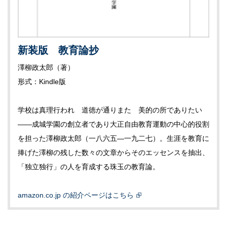
新装版 教育論抄
澤柳政太郎（著）
形式：Kindle版
学校は真理行われ 道徳が通りまた 美的の所でありたい
——成城学園の創立者であり大正自由教育運動の中心的役割
を担った澤柳政太郎（一八六五—一九二七）。生涯を教育に
捧げた澤柳の残した数々の文章からそのエッセンスを抽出、
「独立独行」の人を育成する珠玉の教育論。
amazon.co.jp の紹介ページはこちら