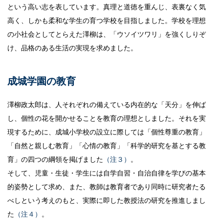
という高い志を表しています。真理と道徳を重んじ、表裏なく気
高く、しかも柔和な学生の育つ学校を目指しました。学校を理想
の小社会としてとらえた澤柳は、「ウソイツワリ」を強くしりぞ
け、品格のある生活の実現を求めました。
成城学園の教育
澤柳政太郎は、人それぞれの備えている内在的な「天分」を伸ば
し、個性の花を開かせることを教育の理想としました。それを実
現するために、成城小学校の設立に際しては「個性尊重の教育」
「自然と親しむ教育」「心情の教育」「科学的研究を基とする教
育」の四つの綱領を掲げました
（注３）
。
そして、児童・生徒・学生には自学自習・自治自律を学びの基本
的姿勢として求め、また、教師は教育者であり同時に研究者たる
べしという考えのもと、実際に即した教授法の研究を推進しまし
た
（注４）
。