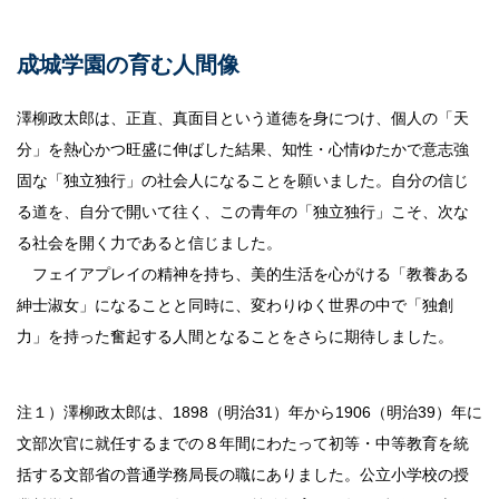
成城学園の育む人間像
澤柳政太郎は、正直、真面目という道徳を身につけ、個人の「天
分」を熱心かつ旺盛に伸ばした結果、知性・心情ゆたかで意志強
固な「独立独行」の社会人になることを願いました。自分の信じ
る道を、自分で開いて往く、この青年の「独立独行」こそ、次な
る社会を開く力であると信じました。
フェイアプレイの精神を持ち、美的生活を心がける「教養ある
紳士淑女」になることと同時に、変わりゆく世界の中で「独創
力」を持った奮起する人間となることをさらに期待しました。
注１）澤柳政太郎は、1898（明治31）年から1906（明治39）年に
文部次官に就任するまでの８年間にわたって初等・中等教育を統
括する文部省の普通学務局長の職にありました。公立小学校の授