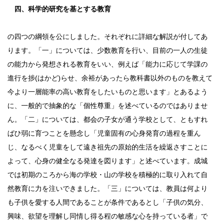
四、科学的研究を基とする教育
の四つの綱領を公にしました。それぞれに詳細な解説が付してあ
ります。「一」については、少数教育を行い、目前の一人の生徒
の能力から発想される教育をいい、例えば「能力に応じて学課の
進行を捗(はかど)らせ、余裕があったら教科書以外のものを教えて
今より一層能率の高い教育をしたいものと思います」とあるよう
に、一般的で抽象的な「個性尊重」を述べているのではありませ
ん。「二」については、都会の子女が通う学校として、ともすれ
ばひ弱に育つことを懸念し「児童固有の心身発育の過程を重ん
じ、なるべく児童をして遠き祖先の原始的生活を繰返さすことに
よって、心身の健全なる発達を図ります」と述べています。成城
では初期のころから海の学校・山の学校を積極的に取り入れて自
然教育に力を注いできました。「三」については、教員は何より
も子供を愛する人間であることが条件であるとし「子供の気分、
興味、欲望を理解し同情し得る程の敏感な心を持っている者」で