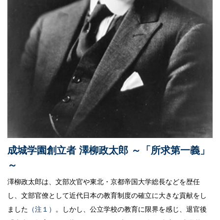
サイトポリシー
成城学園創立者 澤柳政太郎 ～「所求第一義」
～
澤柳政太郎は、文部次官や東北・京都帝国大学総長などを歴任
し、文部官僚として近代日本の教育制度の確立に大きな貢献をし
ました
（注１）
。しかし、公立学校の教育に限界を感じ、退官後