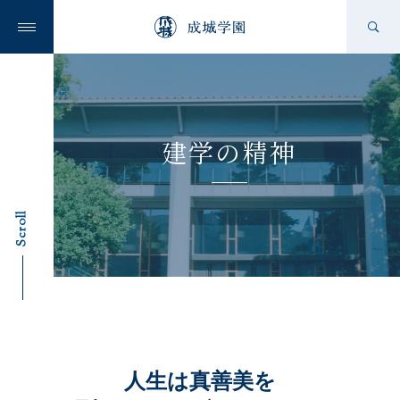
成城学園の想い
建学の精神
成城学園を知る
Scroll
学校を知る
ニュース
人生は真善美を