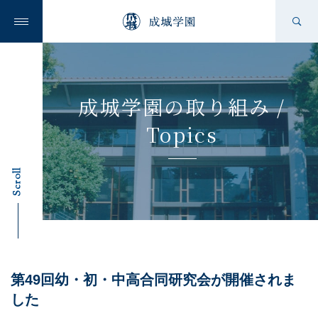
成城学園の想い
成城学園の取り組み /
Topics
成城学園を知る
Scroll
学校を知る
第49回幼・初・中高合同研究会が開催されま
ニュース
した