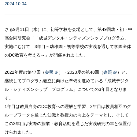
2024.10.04
教育研究所
成城学園同窓会
さる9月11日（水）に、初等学校を会場として、第49回幼・初・中
高合同研究会「「成城デジタル・シティズンシッププログラム」
成城学園への寄付について
実施にむけて 3年目～幼稚園・初等学校の実践を通して学園全体
のDC教育を考える～」が開催されました。
成城学園広報サイト「sful-full」
2022年度の第47回（
参照
）・2023度の第48回（
参照
）と、
交通アクセス
キャンパスマップ
継続してプログラム確立に向けた準備を進めている「成城デジタ
お問い合わせ
採用情報
保証人・保護者の方
ル・シティズンシップ プログラム」についての3年目となりま
教職員専用
す。
1年目は教員自身のDC教育への理解と学習、2年目は教員相互のグ
ループワークを通じた知識と教授力の向上をテーマとし、そして
個人情報保護
この3年目は実際の授業・教育活動を通じた実践研究の年と位置付
情報セキュリティ方針
けられました。