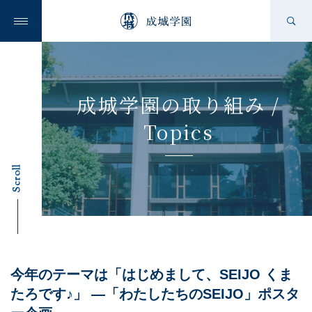
成城学園の想い
成城学園の取り組み /
Topics
成城学園を知る
Scroll
学校を知る
今年のテーマは「はじめまして、SEIJO くま
ニュース
たろです♪」 —「わたしたちのSEIJO」ポスタ