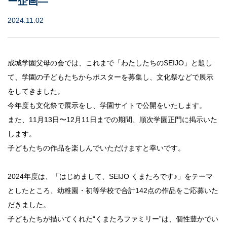
ー企画—
2024.11.02
教育研究所
成城学園同窓会
成城学園父母の会では、これまで「わたしたちのSEIJO」と題し
成城学園への寄付について
て、学園の子どもたちからポスターを募集し、文化祭などで展示
をしてきました。
成城学園広報サイト「sful-full」
今年度も文化祭で展示をし、学園サイトで公開をいたします。
また、11月13日〜12月11日までの期間、順次学園正門に掲示いた
交通アクセス
キャンパスマップ
します。
お問い合わせ
採用情報
保証人・保護者の方
子どもたちの作品を楽しんでいただけますと幸いです。
教職員専用
2024年度は、「はじめまして、SEIJO くまたろです♪」をテーマ
としたところ、幼稚園・初等学校で合計142点の作品をご応募いた
個人情報保護
だきました。
情報セキュリティ方針
子どもたちが描いてくれた“くまたろファミリー”は、個性豊かでい