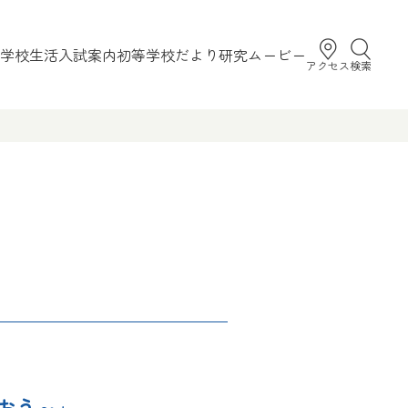
学校生活
入試案内
初等学校だより
研究
ムービー
アクセス
検索
おう～」