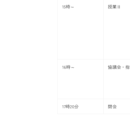
15時～
授業Ⅱ
16時～
協議会・指
17時20分
閉会