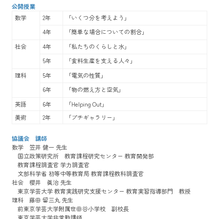
公開授業
数学
2年
「いくつ分を考えよう」
4年
「簡単な場合についての割合」
社会
4年
「私たちのくらしと水」
5年
「食料生産を支える人々」
理科
5年
「電気の性質」
6年
「物の燃え方と空気」
英語
6年
「Helping Out」
美術
2年
「プチギャラリー」
協議会 講師
数学 笠井 健一 先生
国立政策研究所 教育課程研究センター 教育開発部
教育課程調査官 学力調査官
文部科学省 初等中等教育局 教育課程教科調査官
社会 櫻井 眞治 先生
東京学芸大学 教育実践研究支援センター 教育実習指導部門 教授
理科 藤田 留三丸 先生
前東京学芸大学附属世田谷小学校 副校長
東京学芸大学非常勤講師