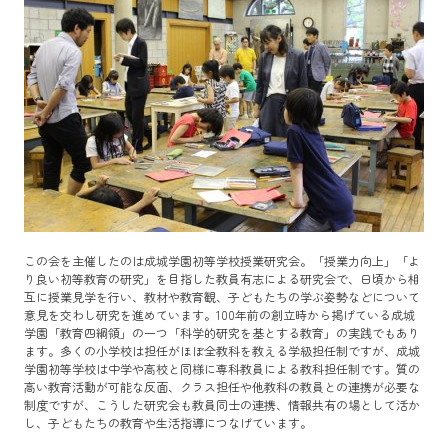
この会を主催したのは成城学園初等学校授業研究会。「授業力向上」「よ
り良い初等教育の研究」を目指した教員有志による研究会で、日頃から相
互に授業見学を行い、教材や教育観、子どもたちの学ぶ姿勢などについて
意見を交わし研究を進めています。100年前の創立時から掲げている成城
学園「教育四綱領」の一つ「科学的研究を基とする教育」の実践でもあり
ます。多くの小学校は担任がほぼ全教科を教える学級担任制ですが、成城
学園初等学校は中学や高校と同様に専科教員による教科担任制です。質の
高い教育活動が可能な反面、クラス担任や他教科の教員との連携が必要な
制度ですが、こうした研究会も教員同士の連携、情報共有の場として活か
し、子どもたちの教育や生活指導につなげています。