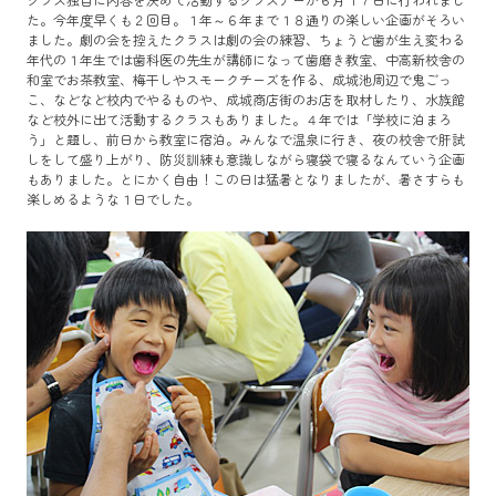
た。今年度早くも２回目。１年～６年まで１８通りの楽しい企画がそろい
ました。劇の会を控えたクラスは劇の会の練習、ちょうど歯が生え変わる
年代の１年生では歯科医の先生が講師になって歯磨き教室、中高新校舎の
和室でお茶教室、梅干しやスモークチーズを作る、成城池周辺で鬼ごっ
こ、などなど校内でやるものや、成城商店街のお店を取材したり、水族館
など校外に出て活動するクラスもありました。４年では「学校に泊まろ
う」と題し、前日から教室に宿泊。みんなで温泉に行き、夜の校舎で肝試
しをして盛り上がり、防災訓練も意識しながら寝袋で寝るなんていう企画
もありました。とにかく自由！この日は猛暑となりましたが、暑さすらも
楽しめるような１日でした。