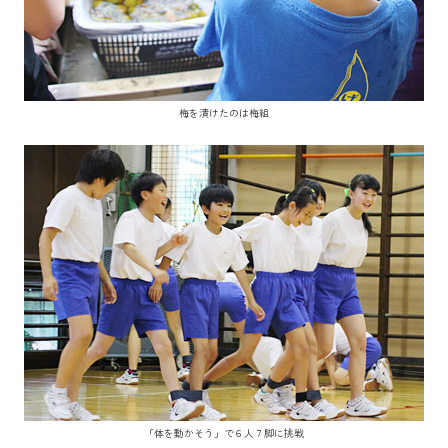
梅を漬けたのは梅組
「体を動かそう」で６人７脚に挑戦