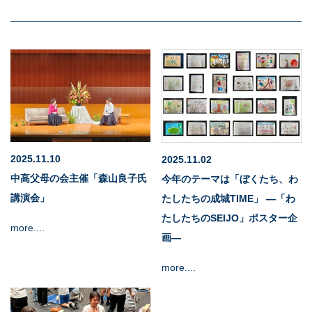
教育研究所
成城学園同窓会
成城学園への寄付について
成城学園広報サイト「sful-full」
2025.11.10
2025.11.02
交通アクセス
キャンパスマップ
中高父母の会主催「森山良子氏
今年のテーマは「ぼくたち、わ
お問い合わせ
採用情報
保証人・保護者の方
講演会」
たしたちの成城TIME」 —「わ
教職員専用
たしたちのSEIJO」ポスター企
more....
画—
個人情報保護
more....
情報セキュリティ方針