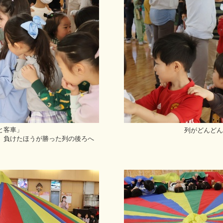
と客車」
列がどんどん
、負けたほうが勝った列の後ろへ