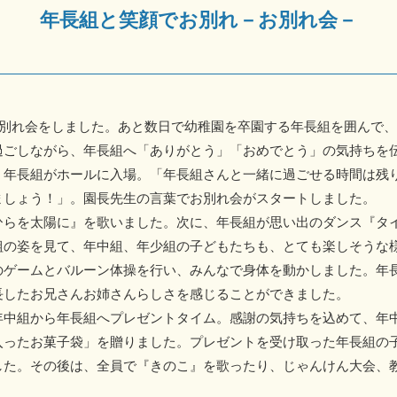
年長組と笑顔でお別れ－お別れ会－
お別れ会をしました。あと数日で幼稚園を卒園する年長組を囲んで
過ごしながら、年長組へ「ありがとう」「おめでとう」の気持ちを
年長組がホールに入場。「年長組さんと一緒に過ごせる時間は残
ましょう！」。園長先生の言葉でお別れ会がスタートしました。
らを太陽に』を歌いました。次に、年長組が思い出のダンス『タ
組の姿を見て、年中組、年少組の子どもたちも、とても楽しそうな
ゲームとバルーン体操を行い、みんなで身体を動かしました。年
長したお兄さんお姉さんらしさを感じることができました。
中組から年長組へプレゼントタイム。感謝の気持ちを込めて、年
入ったお菓子袋」を贈りました。プレゼントを受け取った年長組の
した。その後は、全員で『きのこ』を歌ったり、じゃんけん大会、