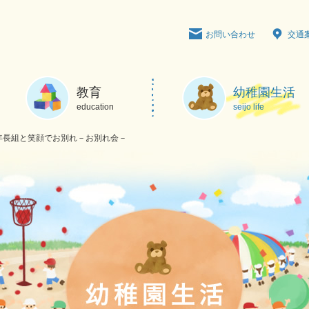
お問い合わせ
交通
教育
幼稚園生活
education
seijo life
年長組と笑顔でお別れ－お別れ会－