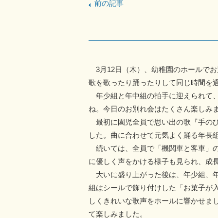
前の記事
3月12日（木）、幼稚園のホールで
歌を歌ったり踊ったりして同じ時間を
年少組と年中組の拍手に迎えられて、
ね。今日のお別れ会はたくさん楽しみ
最初に園児全員で思い出の歌『手のひ
した。曲に合わせて元気よく踊る年長
続いては、全員で「機関車と客車」の
に優しく声をかける様子も見られ、成
大いに盛り上がった後は、年少組、年
組はシールで飾り付けした「お菓子が
しくきれいな歌声をホールに響かせま
て楽しみました。