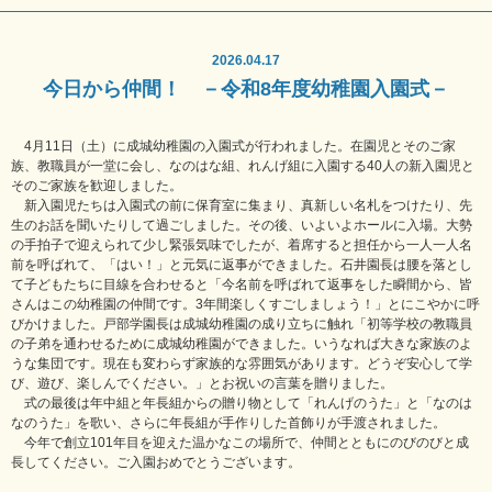
2026.04.17
今日から仲間！ －令和8年度幼稚園入園式－
4月11日（土）に成城幼稚園の入園式が行われました。在園児とそのご家
族、教職員が一堂に会し、なのはな組、れんげ組に入園する40人の新入園児と
そのご家族を歓迎しました。
新入園児たちは入園式の前に保育室に集まり、真新しい名札をつけたり、先
生のお話を聞いたりして過ごしました。その後、いよいよホールに入場。大勢
の手拍子で迎えられて少し緊張気味でしたが、着席すると担任から一人一人名
前を呼ばれて、「はい！」と元気に返事ができました。石井園長は腰を落とし
て子どもたちに目線を合わせると「今名前を呼ばれて返事をした瞬間から、皆
さんはこの幼稚園の仲間です。3年間楽しくすごしましょう！」とにこやかに呼
びかけました。戸部学園長は成城幼稚園の成り立ちに触れ「初等学校の教職員
の子弟を通わせるために成城幼稚園ができました。いうなれば大きな家族のよ
うな集団です。現在も変わらず家族的な雰囲気があります。どうぞ安心して学
び、遊び、楽しんでください。」とお祝いの言葉を贈りました。
式の最後は年中組と年長組からの贈り物として「れんげのうた」と「なのは
なのうた」を歌い、さらに年長組が手作りした首飾りが手渡されました。
今年で創立101年目を迎えた温かなこの場所で、仲間とともにのびのびと成
長してください。ご入園おめでとうございます。