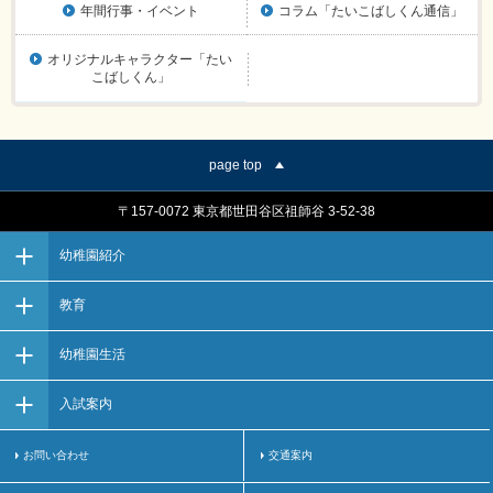
年間行事・イベント
コラム「たいこばしくん通信」
オリジナルキャラクター「たい
こばしくん」
page top
〒157-0072 東京都世田谷区祖師谷 3-52-38
幼稚園紹介
教育
幼稚園生活
入試案内
お問い合わせ
交通案内