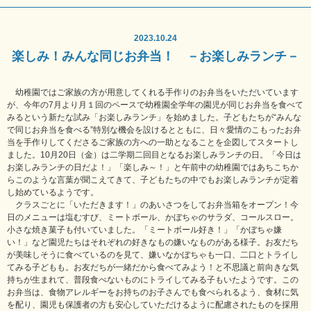
2023.10.24
楽しみ！みんな同じお弁当！ －お楽しみランチ－
幼稚園ではご家族の方が用意してくれる手作りのお弁当をいただいています
が、今年の7月より月１回のペースで幼稚園全学年の園児が同じお弁当を食べて
みるという新たな試み「お楽しみランチ」を始めました。子どもたちが“みんな
で同じお弁当を食べる”特別な機会を設けるとともに、日々愛情のこもったお弁
当を手作りしてくださるご家族の方への一助となることを企図してスタートし
ました。10月20日（金）は二学期二回目となるお楽しみランチの日。「今日は
お楽しみランチの日だよ！」「楽しみ～！」と午前中の幼稚園ではあちこちか
らこのような言葉が聞こえてきて、子どもたちの中でもお楽しみランチが定着
し始めているようです。
クラスごとに「いただきます！」のあいさつをしてお弁当箱をオープン！今
日のメニューは塩むすび、ミートボール、かぼちゃのサラダ、コールスロー。
小さな焼き菓子も付いていました。「ミートボール好き！」「かぼちゃ嫌
い！」など園児たちはそれぞれの好きなもの嫌いなものがある様子。お友だち
が美味しそうに食べているのを見て、嫌いなかぼちゃも一口、二口とトライし
てみる子どもも。お友だちが一緒だから食べてみよう！と不思議と前向きな気
持ちが生まれて、普段食べないものにトライしてみる子もいたようです。この
お弁当は、食物アレルギーをお持ちのお子さんでも食べられるよう、食材に気
を配り、園児も保護者の方も安心していただけるように配慮されたものを採用