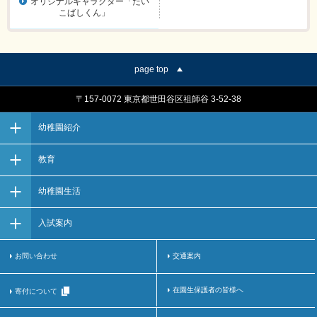
オリジナルキャラクター「たい
こばしくん」
page top
〒157-0072 東京都世田谷区祖師谷 3-52-38
幼稚園紹介
教育
幼稚園生活
入試案内
お問い合わせ
交通案内
在園生保護者の皆様へ
寄付について