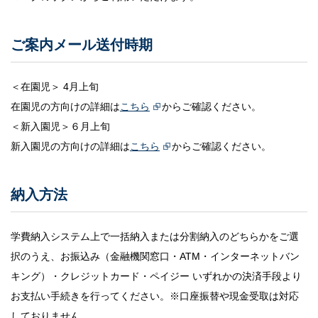
教育研究所
ご案内メール送付時期
成城学園同窓会
＜在園児＞ 4月上旬
成城学園への寄付について
在園児の方向けの詳細は
こちら
からご確認ください。
＜新入園児＞６月上旬
成城学園広報サイト「sful-full」
新入園児の方向けの詳細は
こちら
からご確認ください。
交通アクセス
キャンパスマップ
納入方法
お問い合わせ
採用情報
保証人・保護者の方
教職員専用
学費納入システム上で一括納入または分割納入のどちらかをご選
択のうえ、お振込み（金融機関窓口・ATM・インターネットバン
個人情報保護
キング）・クレジットカード・ペイジー いずれかの決済手段より
情報セキュリティ方針
お支払い手続きを行ってください。※口座振替や現金受取は対応
しておりません。