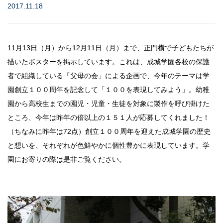
2017.11.18
教育研究所
成城学園同窓会
11月13日（月）から12月11日（月）まで、正門横で子どもたちが
描いたポスターを掲示しています。これは、成城学園各校の保護
成城学園への寄付について
者で組織している「父母の会」による企画で、今年のテーマは学
園創立１００周年を記念して「１００を表現してみよう」。幼稚
成城学園広報サイト「sful-full」
園から高校生までの園児・児童・生徒を対象に製作を呼び掛けた
ところ、今年は昨年の倍以上の１５１人が応募してくれました！
交通アクセス
キャンパスマップ
（ちなみに昨年は72点）創立１００周年を迎えた成城学園の歴史
お問い合わせ
採用情報
保証人・保護者の方
と想いを、それぞれが色鮮やかに個性豊かに表現しています。学
教職員専用
園にお寄りの際は是非ご覧ください。
個人情報保護
情報セキュリティ方針