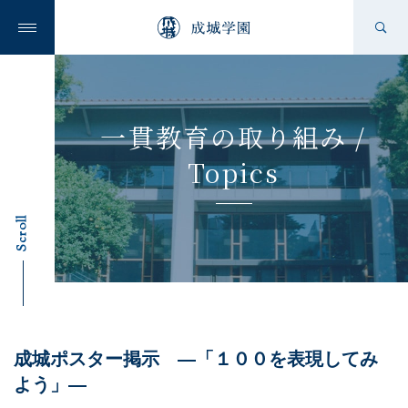
成城学園の想い
一貫教育の取り組み /
Topics
成城学園を知る
Scroll
学校を知る
成城ポスター掲示 —「１００を表現してみ
ニュース
よう」—