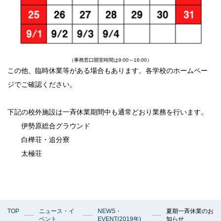
サイトポリシー
（事務窓口開室時間は9:00～16:00）
この他、臨時休業等がある場合もあります。各学校のホームペー
ジでご確認ください。
下記の校外施設は一斉休業期間中も通常どおり業務を行います。
伊勢原総合グラウンド
白樺荘・追分寮
太極荘
TOP
ニュース・イ
NEWS・
夏期一斉休業のお
ベント
EVENT(2019年)
知らせ