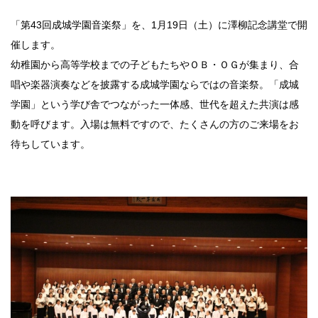
「第43回成城学園音楽祭」を、1月19日（土）に澤柳記念講堂で開
教育研究所
催します。
成城学園同窓会
幼稚園から高等学校までの子どもたちやＯＢ・ＯＧが集まり、合
唱や楽器演奏などを披露する成城学園ならではの音楽祭。「成城
学園」という学び舎でつながった一体感、世代を超えた共演は感
成城学園への寄付について
動を呼びます。入場は無料ですので、たくさんの方のご来場をお
成城学園広報サイト「sful-full」
待ちしています。
交通アクセス
キャンパスマップ
お問い合わせ
採用情報
保証人・保護者の方
教職員専用
個人情報保護
情報セキュリティ方針