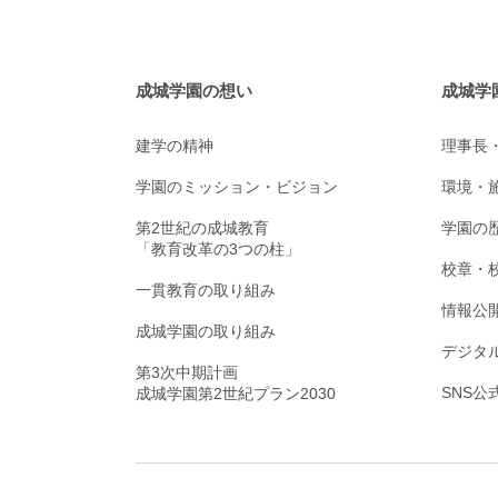
成城学園の想い
成城学
建学の精神
理事長
学園のミッション・ビジョン
環境・
第2世紀の成城教育
学園の
「教育改革の3つの柱」
校章・
一貫教育の取り組み
情報公
成城学園の取り組み
デジタ
第3次中期計画
SNS
成城学園第2世紀プラン2030