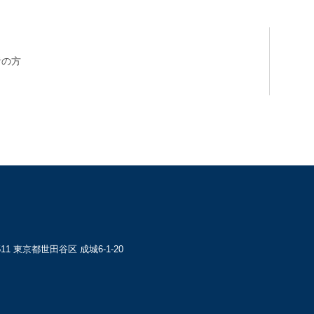
者の方
8511 東京都世田谷区 成城6-1-20
教育研究所
成城学園同窓会