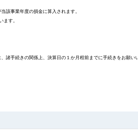
が当該事業年度の損金に算入されます。
います。
城学園を知る
学校を知
は、諸手続きの関係上、決算日の１か月程前までに手続きをお願い
理事長・学園長挨拶
成城幼稚園
環境・施設
成城学園初等学校
学園の歴史
成城学園中学校高等
校章・校歌
成城大学
情報公開
ジタルパンフレット
NS公式アカウント一覧