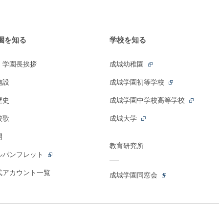
園を知る
学校を知る
・学園長挨拶
成城幼稚園
施設
成城学園初等学校
歴史
成城学園中学校高等学校
校歌
成城大学
開
教育研究所
ルパンフレット
公式アカウント一覧
成城学園同窓会