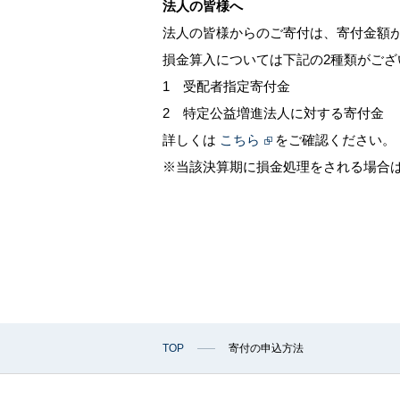
法人の皆様へ
法人の皆様からのご寄付は、寄付金額
損金算入については下記の2種類がござ
1 受配者指定寄付金
成城学園の想い
成
2 特定公益増進法人に対する寄付金
詳しくは
こちら
をご確認ください。
※当該決算期に損金処理をされる場合
建学の精神
学園のミッション・ビジョン
第2世紀の成城教育
「教育改革の3つの柱」
一貫教育の取り組み
成城学園の取り組み
デ
TOP
寄付の申込方法
第3次中期計画
S
成城学園第2世紀プラン2030